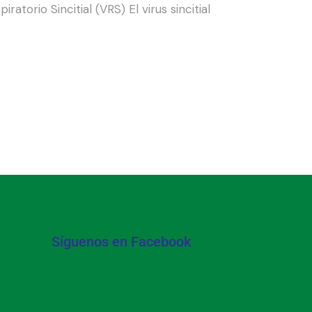
torio Sincitial (VRS) El virus sincitial
Síguenos en Facebook