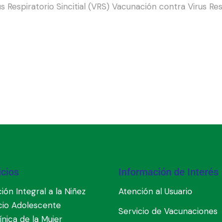
piratorio Sincitial (VRS) Vacunación contra Virus Respira
icios
Información de Interés
ión Integral a la Niñez
Atención al Usuario
cio Adolescente
Servicio de Vacunaciones
línica de la Mujer