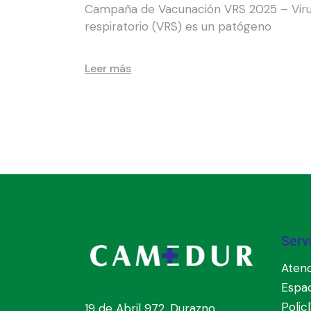
Campaña de Vacunación VRS 2025 – Virus Res
respiratorio (VRS) es un patógeno
Leer más
Serv
Atenc
Espa
Polic
19 de Abril 972, Durazno,