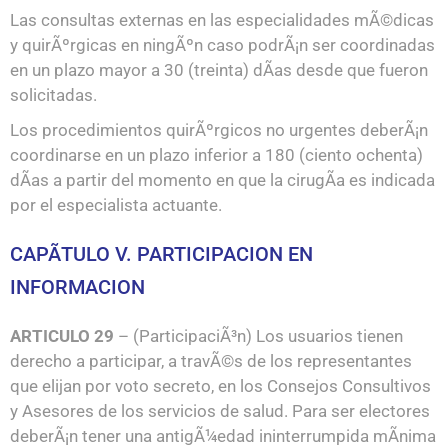
Las consultas externas en las especialidades mÃ©dicas
y quirÃºrgicas en ningÃºn caso podrÃ¡n ser coordinadas
en un plazo mayor a 30 (treinta) dÃ­as desde que fueron
solicitadas.
Los procedimientos quirÃºrgicos no urgentes deberÃ¡n
coordinarse en un plazo inferior a 180 (ciento ochenta)
dÃ­as a partir del momento en que la cirugÃ­a es indicada
por el especialista actuante.
CAPÃTULO V. PARTICIPACION EN
INFORMACION
ARTICULO 29
– (ParticipaciÃ³n) Los usuarios tienen
derecho a participar, a travÃ©s de los representantes
que elijan por voto secreto, en los Consejos Consultivos
y Asesores de los servicios de salud. Para ser electores
deberÃ¡n tener una antigÃ¼edad ininterrumpida mÃ­nima