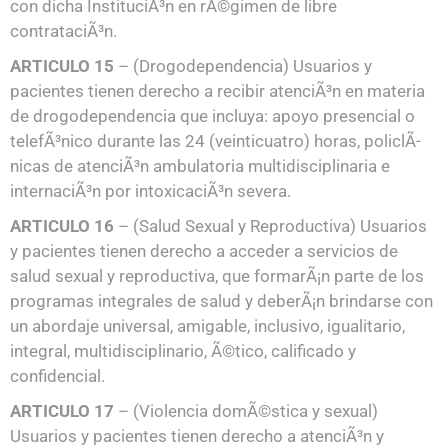
con dicha InstituciÃ³n en rÃ©gimen de libre
contrataciÃ³n.
ARTICULO 15
– (Drogodependencia) Usuarios y
pacientes tienen derecho a recibir atenciÃ³n en materia
de drogodependencia que incluya: apoyo presencial o
telefÃ³nico durante las 24 (veinticuatro) horas, policlÃ­
nicas de atenciÃ³n ambulatoria multidisciplinaria e
internaciÃ³n por intoxicaciÃ³n severa.
ARTICULO 16
– (Salud Sexual y Reproductiva) Usuarios
y pacientes tienen derecho a acceder a servicios de
salud sexual y reproductiva, que formarÃ¡n parte de los
programas integrales de salud y deberÃ¡n brindarse con
un abordaje universal, amigable, inclusivo, igualitario,
integral, multidisciplinario, Ã©tico, calificado y
confidencial.
ARTICULO 17
– (Violencia domÃ©stica y sexual)
Usuarios y pacientes tienen derecho a atenciÃ³n y