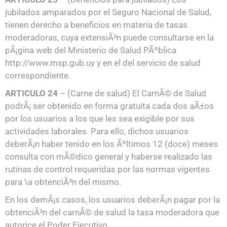
jubilados amparados por el Seguro Nacional de Salud,
tienen derecho a beneficios en materia de tasas
moderadoras, cuya extensiÃ³n puede consultarse en la
pÃ¡gina web del Ministerio de Salud PÃºblica
http://www.msp.gub.uy y en el del servicio de salud
correspondiente.
ARTICULO 24
– (Carne de salud) El CarnÃ© de Salud
podrÃ¡ ser obtenido en forma gratuita cada dos aÃ±os
por los usuarios a los que les sea exigible por sus
actividades laborales. Para ello, dichos usuarios
deberÃ¡n haber tenido en los Ãºltimos 12 (doce) meses
consulta con mÃ©dico general y haberse realizado las
rutinas de control requeridas por las normas vigentes
para \a obtenciÃ³n del mismo.
En los demÃ¡s casos, los usuarios deberÃ¡n pagar por la
obtenciÃ³n del carnÃ© de salud la tasa moderadora que
autorice el Poder Ejecutivo.