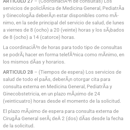
ARTICULO 27
– (CoordinaciÃ³n de consultas) Los
servicios de policlÃ­nica de Medicina General, PediatrÃ­a
y GinecologÃ­a deberÃ¡n estar disponibles como mÃ­
nimo, en la sede principal del servicio de salud, de lunes
a viernes de 8 (ocho) a 20 (veinte) horas y los sÃ¡bados
de 8 (ocho) a 14 (catorce) horas.
La coordinaciÃ³n de horas para todo tipo de consultas
se podrÃ¡ hacer en forma telefÃ³nica como mÃ­nimo, en
los mismos dÃ­as y horarios.
ARTICULO 28
– (Tiempos de espera) Los servicios de
salud de todo el paÃ­s, deberÃ¡n otorgar cita para
consulta externa en Medicina General, PediatrÃ­a y
Ginecobstetricia, en un plazo mÃ¡ximo de 24
(veinticuatro) horas desde el momento de la solicitud.
El plazo mÃ¡ximo de espera para consulta externa de
CirugÃ­a General serÃ¡ deÂ 2 (dos) dÃ­as desde la fecha
de la solicitud.