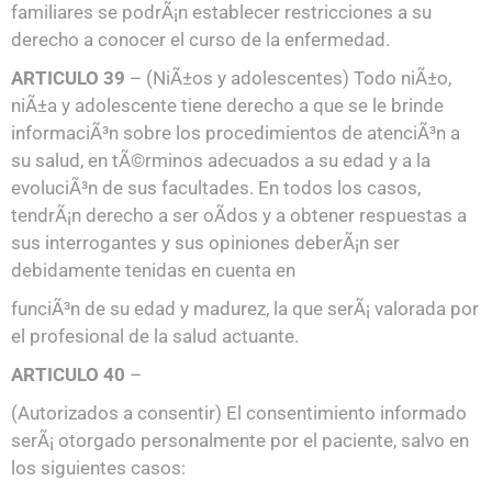
familiares se podrÃ¡n establecer restricciones a su
derecho a conocer el curso de la enfermedad.
ARTICULO 39
– (NiÃ±os y adolescentes) Todo niÃ±o,
niÃ±a y adolescente tiene derecho a que se le brinde
informaciÃ³n sobre los procedimientos de atenciÃ³n a
su salud, en tÃ©rminos adecuados a su edad y a la
evoluciÃ³n de sus facultades. En todos los casos,
tendrÃ¡n derecho a ser oÃ­dos y a obtener respuestas a
sus interrogantes y sus opiniones deberÃ¡n ser
debidamente tenidas en cuenta en
funciÃ³n de su edad y madurez, la que serÃ¡ valorada por
el profesional de la salud actuante.
ARTICULO 40
–
(Autorizados a consentir) El consentimiento informado
serÃ¡ otorgado personalmente por el paciente, salvo en
los siguientes casos: