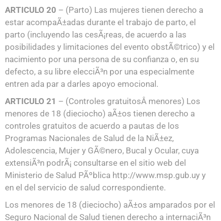
ARTICULO 20
– (Parto) Las mujeres tienen derecho a
estar acompaÃ±adas durante el trabajo de parto, el
parto (incluyendo las cesÃ¡reas, de acuerdo a las
posibilidades y limitaciones del evento obstÃ©trico) y el
nacimiento por una persona de su confianza o, en su
defecto, a su libre elecciÃ³n por una especialmente
entren ada par a darles apoyo emocional.
ARTICULO 21
– (Controles gratuitosÂ menores) Los
menores de 18 (dieciocho) aÃ±os tienen derecho a
controles gratuitos de acuerdo a pautas de los
Programas Nacionales de Salud de la NiÃ±ez,
Adolescencia, Mujer y GÃ©nero, Bucal y Ocular, cuya
extensiÃ³n podrÃ¡ consultarse en el sitio web del
Ministerio de Salud PÃºblica http://www.msp.gub.uy y
en el del servicio de salud correspondiente.
Los menores de 18 (dieciocho) aÃ±os amparados por el
Seguro Nacional de Salud tienen derecho a internaciÃ³n