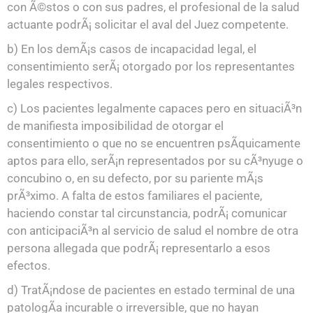
con Ã©stos o con sus padres, el profesional de la salud
actuante podrÃ¡ solicitar el aval del Juez competente.
b) En los demÃ¡s casos de incapacidad legal, el
consentimiento serÃ¡ otorgado por los representantes
legales respectivos.
c) Los pacientes legalmente capaces pero en situaciÃ³n
de manifiesta imposibilidad de otorgar el
consentimiento o que no se encuentren psÃ­quicamente
aptos para ello, serÃ¡n representados por su cÃ³nyuge o
concubino o, en su defecto, por su pariente mÃ¡s
prÃ³ximo. A falta de estos familiares el paciente,
haciendo constar tal circunstancia, podrÃ¡ comunicar
con anticipaciÃ³n al servicio de salud el nombre de otra
persona allegada que podrÃ¡ representarlo a esos
efectos.
d) TratÃ¡ndose de pacientes en estado terminal de una
patologÃ­a incurable o irreversible, que no hayan