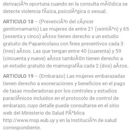
derivaciÃ³n oportuna cuando en la consulta mÃ©dica se
detecte violencia fÃ­sica, psicolÃ³gica o sexual.
ARTICULO 18
– (PrevenciÃ³n del cÃ¡ncer
genitomamario) Las mujeres de entre 21 (veintiÃºn) y 65
(sesenta y cinco) aÃ±os tienen derecho a un estudio
gratuito de Papanicolaou con fines preventivos cada 3
(tres) aÃ±os. Las que tengan entre 40 (cuarenta) y 59
(cincuenta y nueve) aÃ±os tambiÃ©n tienen derecho a
un estudio gratuito de mamografÃ­a cada 2 (dos) aÃ±os.
ARTICULO 19
– (Embarazo) Las mujeres embarazadas
tienen derecho a exoneraciones y beneficios en el pago
de tasas moderadoras por los controles y estudios
paraclÃ­nicos incluidos en el protocolo de control de
embarazo, cuyo detalle puede consultarse en el sitio
web del Ministerio de Salud PÃºblica
http://www.msp.eub.uy y en la InstituciÃ³n de salud
correspondiente.