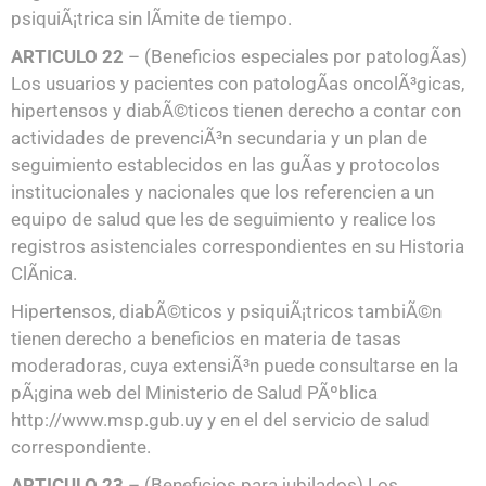
psiquiÃ¡trica sin lÃ­mite de tiempo.
ARTICULO 22
– (Beneficios especiales por patologÃ­as)
Los usuarios y pacientes con patologÃ­as oncolÃ³gicas,
hipertensos y diabÃ©ticos tienen derecho a contar con
actividades de prevenciÃ³n secundaria y un plan de
seguimiento establecidos en las guÃ­as y protocolos
institucionales y nacionales que los referencien a un
equipo de salud que les de seguimiento y realice los
registros asistenciales correspondientes en su Historia
ClÃ­nica.
Hipertensos, diabÃ©ticos y psiquiÃ¡tricos tambiÃ©n
tienen derecho a beneficios en materia de tasas
moderadoras, cuya extensiÃ³n puede consultarse en la
pÃ¡gina web del Ministerio de Salud PÃºblica
http://www.msp.gub.uy y en el del servicio de salud
correspondiente.
ARTICULO 23
– (Beneficios para jubilados) Los