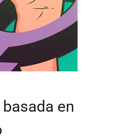
a basada en
o