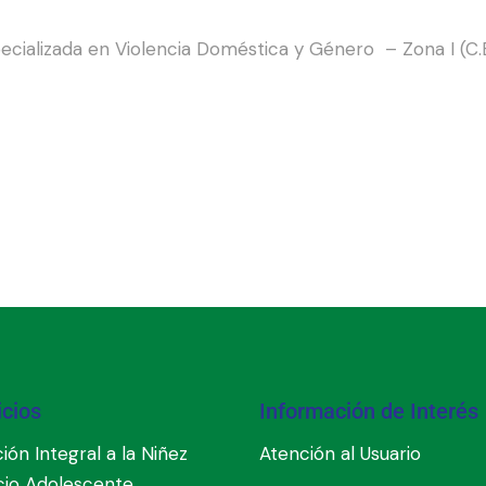
alizada en Violencia Doméstica y Género – Zona I (C.EV.D
icios
Información de Interés
ión Integral a la Niñez
Atención al Usuario
cio Adolescente