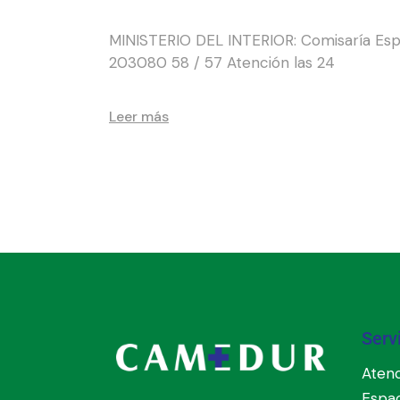
MINISTERIO DEL INTERIOR: Comisaría Especi
203080 58 / 57 Atención las 24
Leer más
Serv
Atenc
Espa