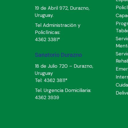
Polic
19 de Abril 972, Durazno,
Uruguay.
Capac
Prog
Tel Administración y
Tabá
Policlínicas:
Servi
4362 3381*
Ment
Servi
Sanatorio Durazno
Rehab
18 de Julio 720 – Durazno,
Emer
Uruguay
Inter
Tel:
4362 3811*
Cuida
Tel. Urgencia Domiciliaria:
Deli
4362 3939