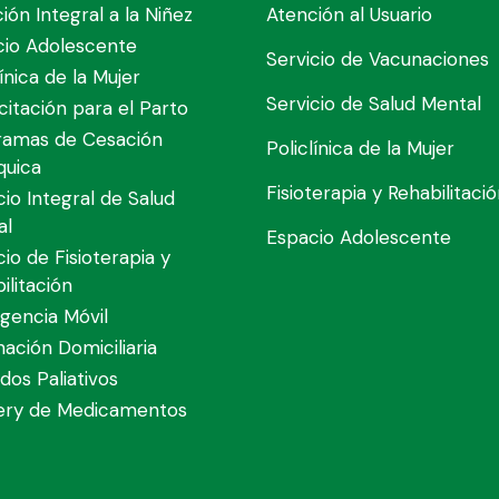
ión Integral a la Niñez
Atención al Usuario
cio Adolescente
Servicio de Vacunaciones
línica de la Mujer
Servicio de Salud Mental
itación para el Parto
ramas de Cesación
Policlínica de la Mujer
quica
Fisioterapia y Rehabilitaci
cio Integral de Salud
al
Espacio Adolescente
cio de Fisioterapia y
ilitación
gencia Móvil
nación Domiciliaria
dos Paliativos
very de Medicamentos