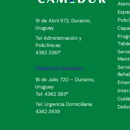
Atenc
Espa
Polic
19 de Abril 972, Durazno,
Uruguay.
Capac
Prog
Tel Administración y
Tabá
Policlínicas:
Servi
4362 3381*
Ment
Servi
Sanatorio Durazno
Rehab
18 de Julio 720 – Durazno,
Emer
Uruguay
Inter
Tel:
4362 3811*
Cuida
Tel. Urgencia Domiciliaria:
Deli
4362 3939