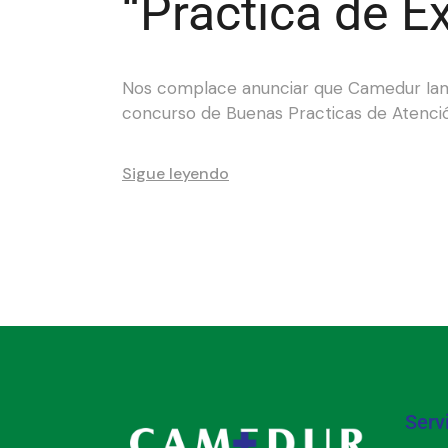
“Practica de E
Nos complace anunciar que Camedur Iamp
concurso de Buenas Practicas de Atenció
Sigue leyendo
Serv