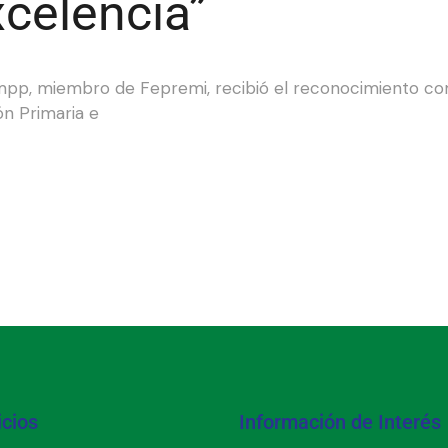
xcelencia”
p, miembro de Fepremi, recibió el reconocimiento como
n Primaria e
icios
Información de Interés