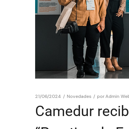
21/06/2024
Novedades
por
Admin We
Camedur recib