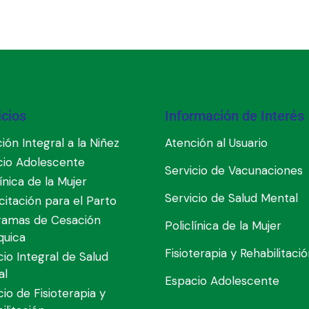
icios
Información de Interés
ión Integral a la Niñez
Atención al Usuario
cio Adolescente
Servicio de Vacunaciones
línica de la Mujer
Servicio de Salud Mental
itación para el Parto
ramas de Cesación
Policlínica de la Mujer
quica
Fisioterapia y Rehabilitaci
cio Integral de Salud
al
Espacio Adolescente
cio de Fisioterapia y