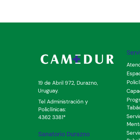
Serv
Atenc
Espa
Polic
19 de Abril 972, Durazno,
Uruguay.
Capac
Prog
Tel Administración y
Tabá
Policlínicas:
Servi
4362 3381*
Ment
Servi
Sanatorio Durazno