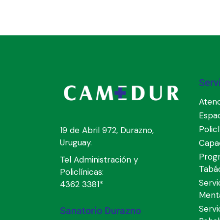
Serv
Atenc
Espa
Polic
19 de Abril 972, Durazno,
Uruguay.
Capac
Prog
Tel Administración y
Tabá
Policlínicas:
Servi
4362 3381*
Ment
Servi
Sanatorio Durazno