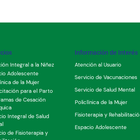
icios
Información de Interés
ión Integral a la Niñez
Atención al Usuario
cio Adolescente
Servicio de Vacunaciones
línica de la Mujer
Servicio de Salud Mental
itación para el Parto
ramas de Cesación
Policlínica de la Mujer
quica
Fisioterapia y Rehabilitaci
cio Integral de Salud
al
Espacio Adolescente
cio de Fisioterapia y