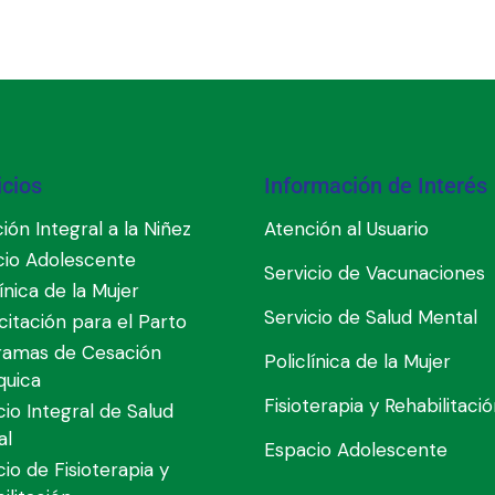
icios
Información de Interés
ión Integral a la Niñez
Atención al Usuario
cio Adolescente
Servicio de Vacunaciones
línica de la Mujer
Servicio de Salud Mental
itación para el Parto
ramas de Cesación
Policlínica de la Mujer
quica
Fisioterapia y Rehabilitaci
cio Integral de Salud
al
Espacio Adolescente
cio de Fisioterapia y