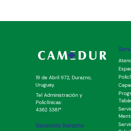
Serv
Atenc
Espa
Polic
19 de Abril 972, Durazno,
Uruguay.
Capac
Prog
Tel Administración y
Tabá
Policlínicas:
Servi
4362 3381*
Ment
Servi
Sanatorio Durazno