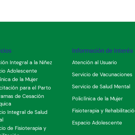
icios
Información de Interés
ión Integral a la Niñez
Atención al Usuario
cio Adolescente
Servicio de Vacunaciones
línica de la Mujer
Servicio de Salud Mental
itación para el Parto
ramas de Cesación
Policlínica de la Mujer
quica
Fisioterapia y Rehabilitaci
cio Integral de Salud
al
Espacio Adolescente
cio de Fisioterapia y