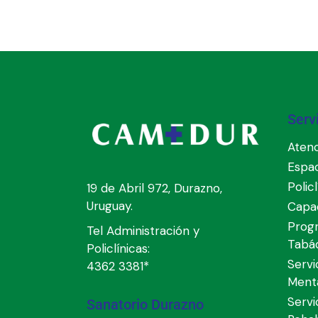
Serv
Atenc
Espa
Polic
19 de Abril 972, Durazno,
Uruguay.
Capac
Prog
Tel Administración y
Tabá
Policlínicas:
Servi
4362 3381*
Ment
Servi
Sanatorio Durazno