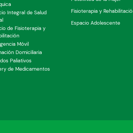
quica
Fisioterapia y Rehabilitaci
cio Integral de Salud
al
Espacio Adolescente
cio de Fisioterapia y
ilitación
gencia Móvil
nación Domiciliaria
dos Paliativos
very de Medicamentos