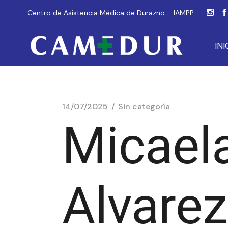
Centro de Asistencia Médica de Durazno – IAMPP
INI
14/07/2025
Sin categoría
Micaela
Alvarez