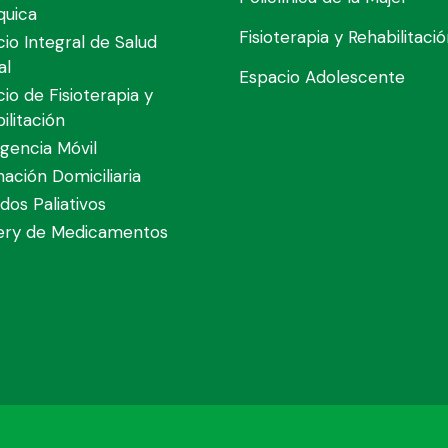
quica
Fisioterapia y Rehabilitaci
cio Integral de Salud
al
Espacio Adolescente
cio de Fisioterapia y
ilitación
gencia Móvil
nación Domiciliaria
dos Paliativos
very de Medicamentos