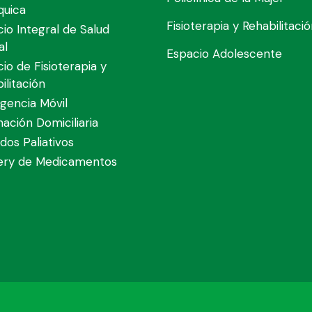
quica
Fisioterapia y Rehabilitaci
cio Integral de Salud
al
Espacio Adolescente
cio de Fisioterapia y
ilitación
gencia Móvil
nación Domiciliaria
dos Paliativos
very de Medicamentos