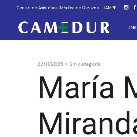
Centro de Asistencia Médica de Durazno – IAMPP
INI
22/11/2025
Sin categoría
María 
Mirand