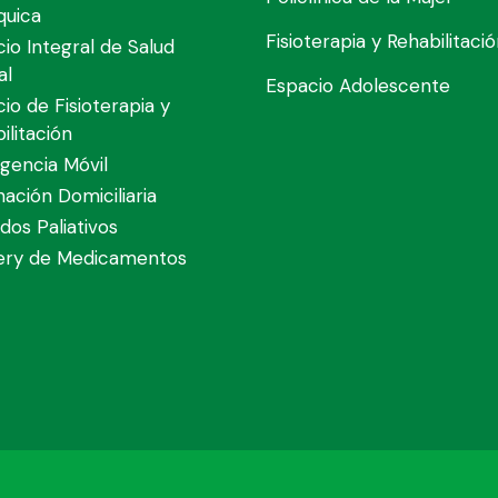
quica
Fisioterapia y Rehabilitaci
cio Integral de Salud
al
Espacio Adolescente
cio de Fisioterapia y
ilitación
gencia Móvil
nación Domiciliaria
dos Paliativos
very de Medicamentos