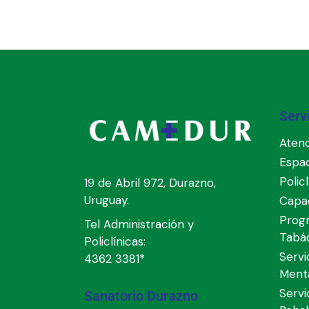
Serv
Atenc
Espa
Polic
19 de Abril 972, Durazno,
Uruguay.
Capac
Prog
Tel Administración y
Tabá
Policlínicas:
Servi
4362 3381*
Ment
Servi
Sanatorio Durazno