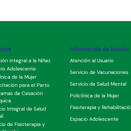
icios
Información de Interés
ión Integral a la Niñez
Atención al Usuario
cio Adolescente
Servicio de Vacunaciones
línica de la Mujer
Servicio de Salud Mental
itación para el Parto
ramas de Cesación
Policlínica de la Mujer
quica
Fisioterapia y Rehabilitaci
cio Integral de Salud
al
Espacio Adolescente
cio de Fisioterapia y