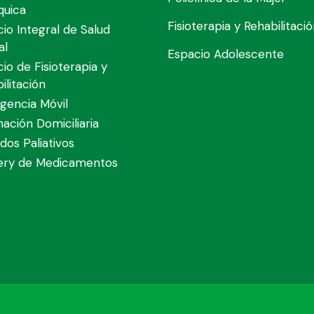
quica
Fisioterapia y Rehabilitaci
cio Integral de Salud
al
Espacio Adolescente
cio de Fisioterapia y
ilitación
gencia Móvil
nación Domiciliaria
dos Paliativos
very de Medicamentos