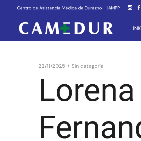
Centro de Asistencia Médica de Durazno – IAMPP
INI
22/11/2025
Sin categoría
Lorena 
Fernan