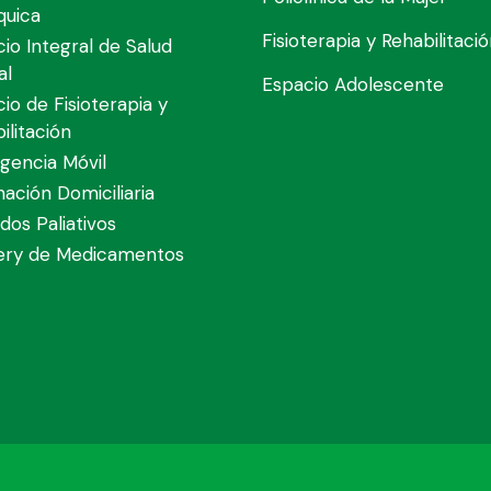
quica
Fisioterapia y Rehabilitaci
cio Integral de Salud
al
Espacio Adolescente
cio de Fisioterapia y
ilitación
gencia Móvil
nación Domiciliaria
dos Paliativos
very de Medicamentos