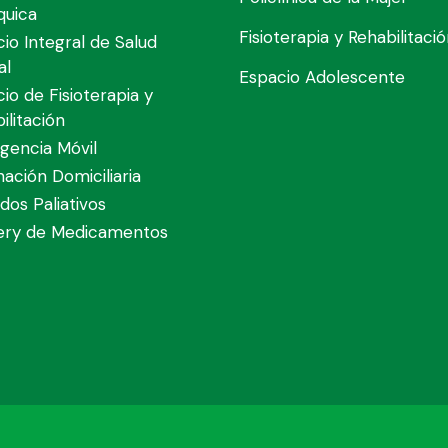
quica
Fisioterapia y Rehabilitaci
cio Integral de Salud
al
Espacio Adolescente
cio de Fisioterapia y
ilitación
gencia Móvil
nación Domiciliaria
dos Paliativos
very de Medicamentos