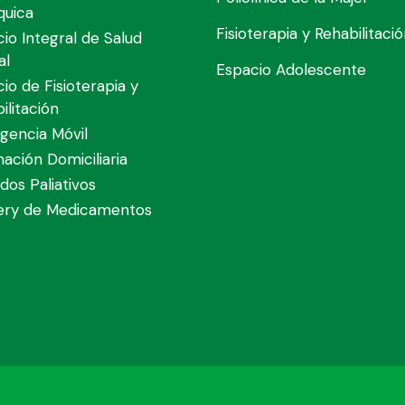
quica
Fisioterapia y Rehabilitaci
cio Integral de Salud
al
Espacio Adolescente
cio de Fisioterapia y
ilitación
gencia Móvil
nación Domiciliaria
dos Paliativos
very de Medicamentos