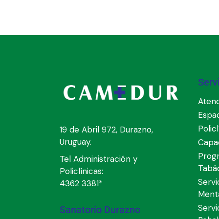
Serv
Atenc
Espa
Polic
19 de Abril 972, Durazno,
Uruguay.
Capac
Prog
Tel Administración y
Tabá
Policlínicas:
Servi
4362 3381*
Ment
Servi
Sanatorio Durazno