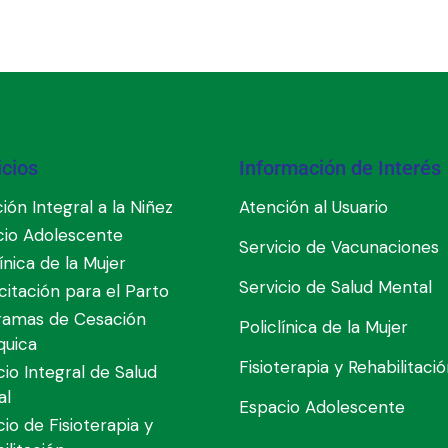
icios
Información de Interés
ión Integral a la Niñez
Atención al Usuario
cio Adolescente
Servicio de Vacunaciones
línica de la Mujer
Servicio de Salud Mental
itación para el Parto
ramas de Cesación
Policlínica de la Mujer
quica
Fisioterapia y Rehabilitaci
cio Integral de Salud
al
Espacio Adolescente
cio de Fisioterapia y