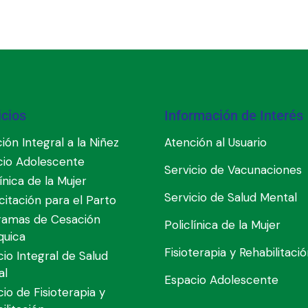
icios
Información de Interés
ión Integral a la Niñez
Atención al Usuario
cio Adolescente
Servicio de Vacunaciones
línica de la Mujer
Servicio de Salud Mental
itación para el Parto
ramas de Cesación
Policlínica de la Mujer
quica
Fisioterapia y Rehabilitaci
cio Integral de Salud
al
Espacio Adolescente
cio de Fisioterapia y