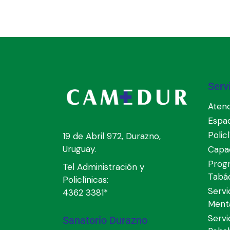
Serv
Atenc
Espa
Polic
19 de Abril 972, Durazno,
Uruguay.
Capac
Prog
Tel Administración y
Tabá
Policlínicas:
Servi
4362 3381*
Ment
Servi
Sanatorio Durazno