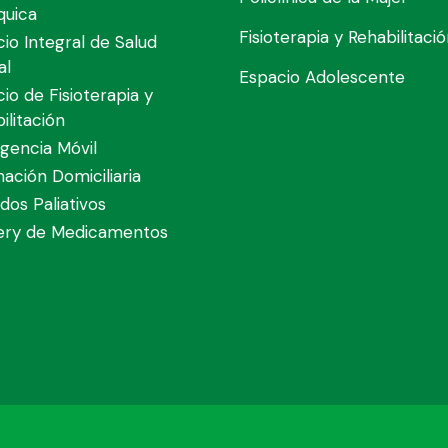
quica
Fisioterapia y Rehabilitaci
cio Integral de Salud
al
Espacio Adolescente
cio de Fisioterapia y
ilitación
gencia Móvil
nación Domiciliaria
dos Paliativos
very de Medicamentos