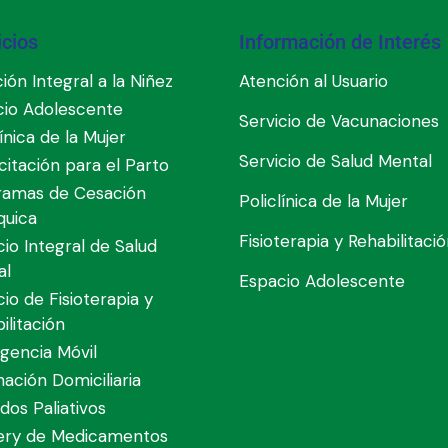
icios
Información de Interés
ión Integral a la Niñez
Atención al Usuario
cio Adolescente
Servicio de Vacunaciones
línica de la Mujer
Servicio de Salud Mental
itación para el Parto
ramas de Cesación
Policlínica de la Mujer
quica
Fisioterapia y Rehabilitaci
cio Integral de Salud
al
Espacio Adolescente
cio de Fisioterapia y
ilitación
gencia Móvil
nación Domiciliaria
dos Paliativos
very de Medicamentos