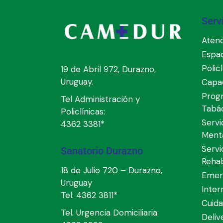
Serv
Atenc
Espa
Polic
19 de Abril 972, Durazno,
Uruguay.
Capac
Prog
Tel Administración y
Tabá
Policlínicas:
Servi
4362 3381*
Ment
Servi
Sanatorio Durazno
Rehab
18 de Julio 720 – Durazno,
Emer
Uruguay
Inter
Tel:
4362 3811*
Cuida
Tel. Urgencia Domiciliaria:
Deli