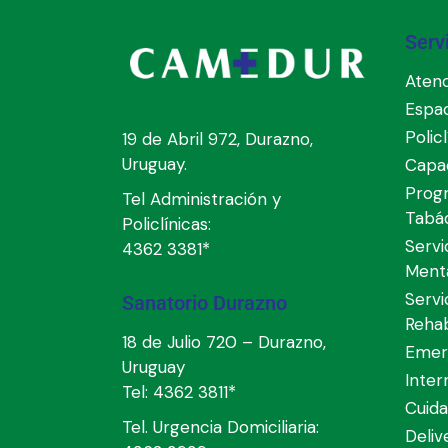
Serv
Atenc
Espa
Polic
19 de Abril 972, Durazno,
Uruguay.
Capac
Prog
Tel Administración y
Tabá
Policlínicas:
Servi
4362 3381*
Ment
Servi
Sanatorio Durazno
Rehab
18 de Julio 720 – Durazno,
Emer
Uruguay
Inter
Tel:
4362 3811*
Cuida
Tel. Urgencia Domiciliaria:
Deli