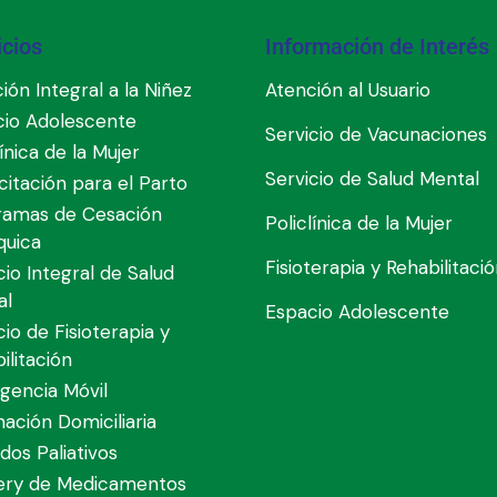
icios
Información de Interés
ión Integral a la Niñez
Atención al Usuario
cio Adolescente
Servicio de Vacunaciones
línica de la Mujer
Servicio de Salud Mental
itación para el Parto
ramas de Cesación
Policlínica de la Mujer
quica
Fisioterapia y Rehabilitaci
cio Integral de Salud
al
Espacio Adolescente
cio de Fisioterapia y
ilitación
gencia Móvil
nación Domiciliaria
dos Paliativos
very de Medicamentos